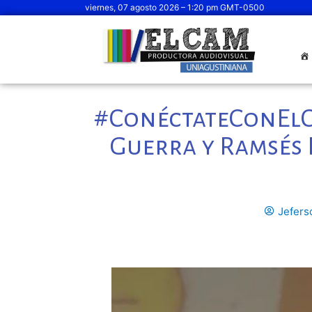
viernes, 07 agosto 2026 – 1:20 pm GMT-0500
#ConéctateConElC
Guerra y Ramsés 
Jefers