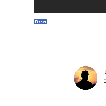
Share
E