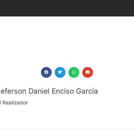
¡Compart
|
Jeferson Daniel Enciso García
l Realizador