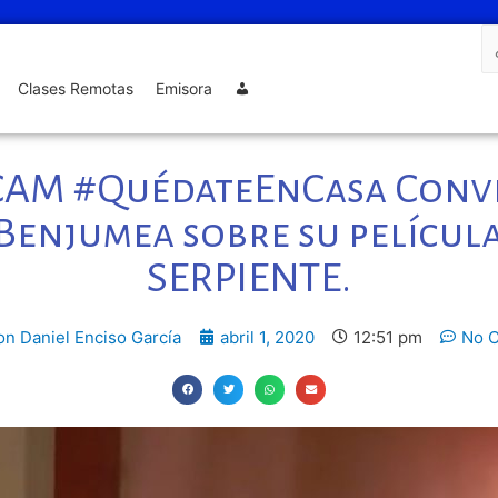
Clases Remotas
Emisora
AM #QuédateEnCasa Conve
Benjumea sobre su películ
SERPIENTE.
on Daniel Enciso García
abril 1, 2020
12:51 pm
No 